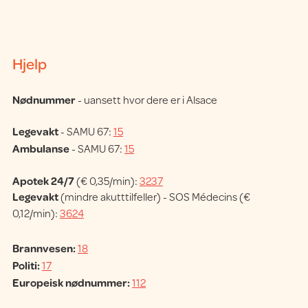
Hjelp
Nødnummer
- uansett hvor dere er i Alsace
Legevakt
- SAMU 67:
15
Ambulanse
- SAMU 67:
15
Apotek 24/7
(€ 0,35/min):
3237
Legevakt
(mindre akutttilfeller) - SOS Médecins (€
0,12/min):
3624
Brannvesen:
18
Politi:
17
Europeisk nødnummer:
112